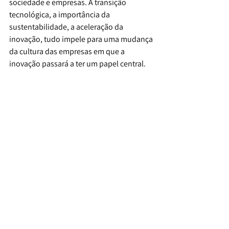
sociedade e empresas. A transição 
tecnológica, a importância da 
sustentabilidade, a aceleração da 
inovação, tudo impele para uma mudança 
da cultura das empresas em que a 
inovação passará a ter um papel central.
Líder em investigação e desenvolvimento
A Altice Portugal, através do Centro de 
Inovação, Investigação e 
Desenvolvimento do Grupo Altice - Altice 
Labs –, é a empresa que mais investe 
continuadamente em Investigação, 
Desenvolvimento e Inovação a nível 
nacional, aliando práticas rigorosas a uma 
cultura de agilidade e irreverência, para 
dar vida a projetos, serviços e soluções 
que desafiam o presente e escrevem o 